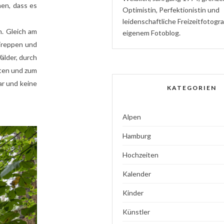
hen, dass es
Optimistin
,
P
erfektionistin
und
l
eidenschaftliche
Freizeitfotogr
n. Gleich am
eigenem Fotoblog.
 Treppen und
älder, durch
hten und zum
r und keine
KATEGORIEN
Alpen
Hamburg
Hochzeiten
Kalender
Kinder
Künstler