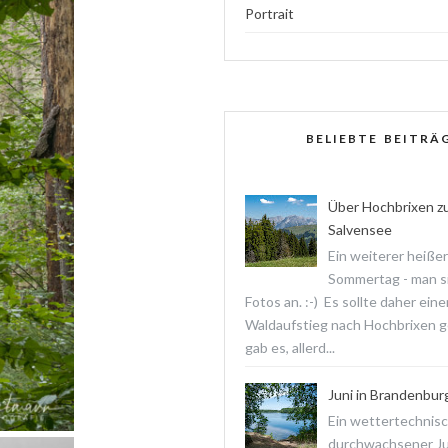
Portrait
BELIEBTE BEITRÄ
Über Hochbrixen z
Salvensee
Ein weiterer heißer
Sommertag - man s
Fotos an. :-) Es sollte daher ein
Waldaufstieg nach Hochbrixen 
gab es, allerd...
Juni in Brandenbur
Ein wettertechnis
durchwachsener Jun