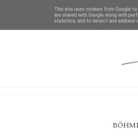
This site uses cookies from Google to d
are shared with Google along with perf
statistics, and to detect and address 
BÖHMI