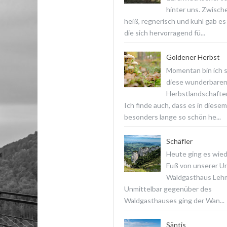
hinter uns. Zwisch
heiß, regnerisch und kühl gab es
die sich hervorragend fü...
Goldener Herbst
Momentan bin ich 
diese wunderbare
Herbstlandschaften
Ich finde auch, dass es in diesem
besonders lange so schön he...
Schäfler
Heute ging es wied
Fuß von unserer Un
Waldgasthaus Lehm
Unmittelbar gegenüber des
Waldgasthauses ging der Wan...
Säntis