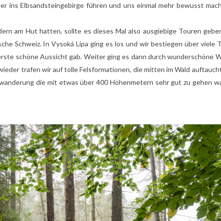
eder ins Elbsandsteingebirge führen und uns einmal mehr bewusst mac
ern am Hut hatten, sollte es dieses Mal also ausgiebige Touren gebe
sche Schweiz. In Vysoká Lipa ging es los und wir bestiegen über viele
e erste schöne Aussicht gab. Weiter ging es dann durch wunderschöne W
ieder trafen wir auf tolle Felsformationen, die mitten im Wald auftauc
twanderung die mit etwas über 400 Höhenmetern sehr gut zu gehen wa