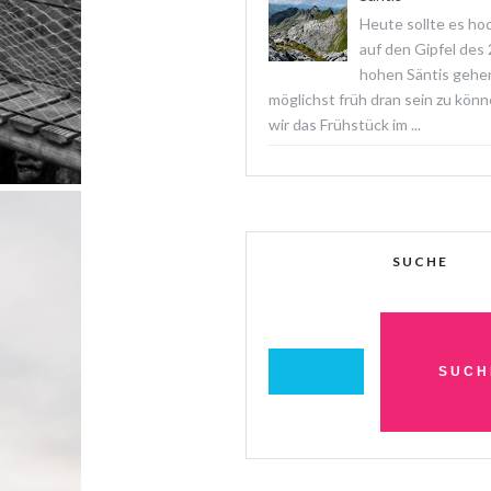
Heute sollte es ho
auf den Gipfel des
hohen Säntis gehe
möglichst früh dran sein zu könn
wir das Frühstück im ...
SUCHE