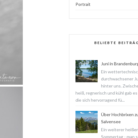
Portrait
BELIEBTE BEITRÄ
Juni in Brandenbur
Ein wettertechnis
durchwachsener Jun
hinter uns. Zwisch
heiß, regnerisch und kühl gab es
die sich hervorragend fü...
Über Hochbrixen z
Salvensee
Ein weiterer heißer
Sommertag - man s