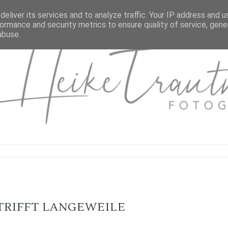
eliver its services and to analyze traffic. Your IP address and 
ormance and security metrics to ensure quality of service, gen
abuse.
TRIFFT LANGEWEILE