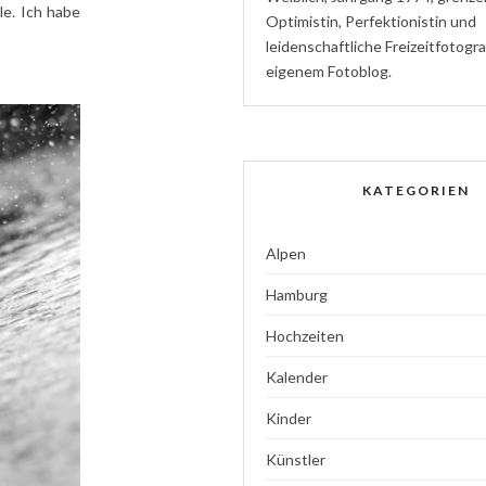
e. Ich habe
Optimistin
,
P
erfektionistin
und
l
eidenschaftliche
Freizeitfotogr
eigenem Fotoblog.
KATEGORIEN
Alpen
Hamburg
Hochzeiten
Kalender
Kinder
Künstler