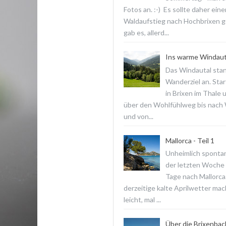
Fotos an. :-) Es sollte daher ein
Waldaufstieg nach Hochbrixen 
gab es, allerd...
Ins warme Windaut
Das Windautal stan
Wanderziel an. Star
in Brixen im Thale 
über den Wohlfühlweg bis nach
und von...
Mallorca - Teil 1
Unheimlich spontan
der letzten Woche f
Tage nach Mallorca
derzeitige kalte Aprilwetter ma
leicht, mal ...
Über die Brixenba