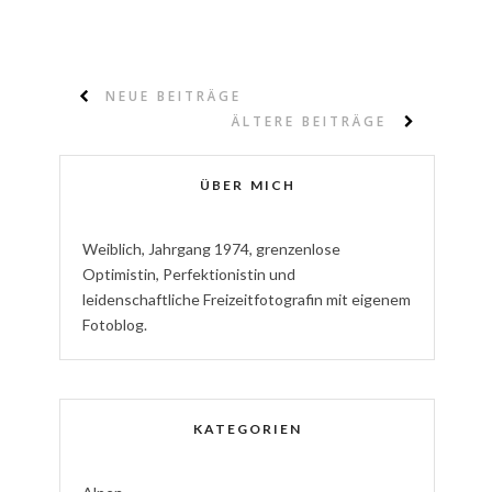
NEUE BEITRÄGE
ÄLTERE BEITRÄGE
ÜBER MICH
W
eiblich
,
J
ahrgang
1974
,
g
renzenlose
Optimistin
,
P
erfektionistin
und
l
eidenschaftliche
Freizeitfotografin
mit eigenem
Fotoblog.
KATEGORIEN