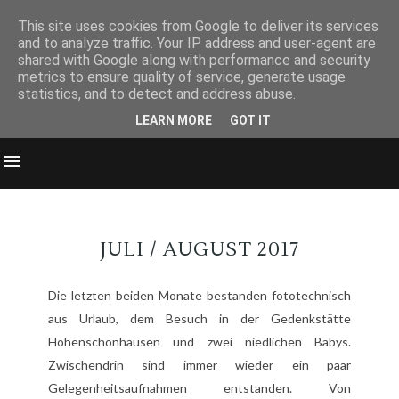
This site uses cookies from Google to deliver its services
and to analyze traffic. Your IP address and user-agent are
shared with Google along with performance and security
metrics to ensure quality of service, generate usage
statistics, and to detect and address abuse.
LEARN MORE
GOT IT
JULI / AUGUST 2017
Die letzten beiden Monate bestanden fototechnisch
aus Urlaub, dem Besuch in der Gedenkstätte
Hohenschönhausen und zwei niedlichen Babys.
Zwischendrin sind immer wieder ein paar
Gelegenheitsaufnahmen entstanden. Von