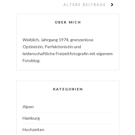
ÄLTERE BEITRÄGE
ÜBER MICH
W
eiblich
,
J
ahrgang
1974
,
g
renzenlose
Optimistin
,
P
erfektionistin
und
l
eidenschaftliche
Freizeitfotografin
mit eigenem
Fotoblog.
KATEGORIEN
Alpen
Hamburg
Hochzeiten