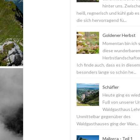
hinter uns. Zwisch
heiß, regnerisch und kühl gab es
die sich hervorragend fü...
Goldener Herbst
Momentan bin ich 
diese wunderbare
Herbstlandschaften
Ich finde auch, dass es in diesem
besonders lange so schön he...
Schäfler
Heute ging es wied
Fuß von unserer Un
Waldgasthaus Lehm
Unmittelbar gegenüber des
Waldgasthauses ging der Wan...
Mallorca - Teil 1