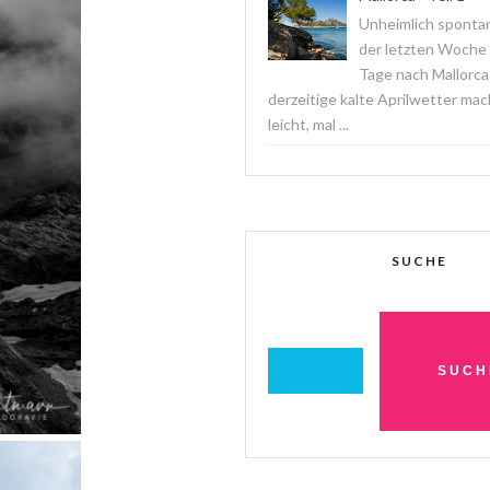
Unheimlich spontan
der letzten Woche f
Tage nach Mallorca
derzeitige kalte Aprilwetter ma
leicht, mal ...
SUCHE