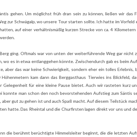
ntis gehen. Um möglichst früh dran sein zu können, ließen wir das F
eg zur Schwägalp, wo unsere Tour starten sollte. Ich hatte im Vorfeld 
atten, auf einer verhältnismäßig kurzen Strecke von ca. 4 Kilometer
 werden.
n Berg ging. Oftmals war von unten der weiterführende Weg gar nicht 
en, wo es in etwa entlanggehen könnte. Zwischendurch gab es beim Auf
e, aber das war keine Schwierigkeit, sondern eher ein tolles Erlebnis,
0 Höhenmetern kam dann das Berggasthaus Tierwies ins Blickfeld, da
 Gelegenheit für eine kleine Pause bietet. Auch wir rasteten kurz u
bei konnte man schon den noch bevorstehenden Aufstieg zum Säntis s
t, aber gut zu gehen ist und auch Spaß macht. Auf diesem Teilstück mac
ten hatte. Das Rheintal und die Churfirsten lagen direkt vor uns und de
ann die berühmt berüchtigte Himmelsleiter beginnt, die die letzten Au