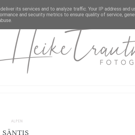
eliver its services and to analyze traffic. Your IP address and 
ormance and security metrics to ensure quality of service, gen
abuse.
ALPEN
SÄNTIS