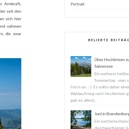
as Armkraft,
Portrait
der seit den
an sich hier
 und nahmen
r, die zwar
BELIEBTE BEITRÄ
Über Hochbrixen z
Salvensee
Ein weiterer heißer
Sommertag - man s
Fotos an. :-) Es sollte daher ein
Waldaufstieg nach Hochbrixen 
gab es, allerd...
Juni in Brandenbur
Ein wettertechnis
durchwachsener Jun