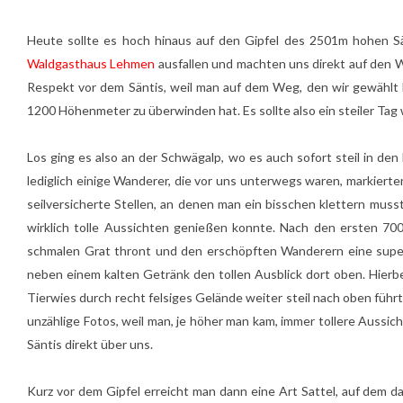
Heute sollte es hoch hinaus auf den Gipfel des 2501m hohen Sä
Waldgasthaus Lehmen
ausfallen und machten uns direkt auf den W
Respekt vor dem Säntis, weil man auf dem Weg, den wir gewählt h
1200 Höhenmeter zu überwinden hat. Es sollte also ein steiler Tag
Los ging es also an der Schwägalp, wo es auch sofort steil in de
lediglich einige Wanderer, die vor uns unterwegs waren, markiert
seilversicherte Stellen, an denen man ein bisschen klettern musst
wirklich tolle Aussichten genießen konnte. Nach den ersten 70
schmalen Grat thront und den erschöpften Wanderern eine super
neben einem kalten Getränk den tollen Ausblick dort oben. Hier
Tierwies durch recht felsiges Gelände weiter steil nach oben führ
unzählige Fotos, weil man, je höher man kam, immer tollere Aussich
Säntis direkt über uns.
Kurz vor dem Gipfel erreicht man dann eine Art Sattel, auf dem d