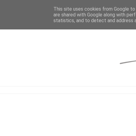
This site uses cookies from Google to d
are shared with Google along with perf
statistics, and to detect and address 