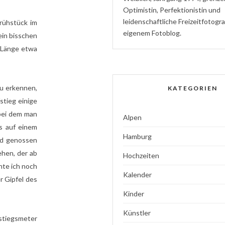
Optimistin
,
P
erfektionistin
und
l
eidenschaftliche
Freizeitfotogr
rühstück im
eigenem Fotoblog.
ein bisschen
n Länge etwa
zu erkennen,
KATEGORIEN
stieg einige
 bei dem man
Alpen
s auf einem
Hamburg
nd genossen
ehen, der ab
Hochzeiten
hte ich noch
Kalender
r Gipfel des
Kinder
Künstler
fstiegsmeter