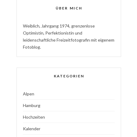
ÜBER MICH
W
eiblich
,
J
ahrgang
1974
,
g
renzenlose
Optimistin
,
P
erfektionistin
und
l
eidenschaftliche
Freizeitfotografin
mit eigenem
Fotoblog.
KATEGORIEN
Alpen
Hamburg
Hochzeiten
Kalender