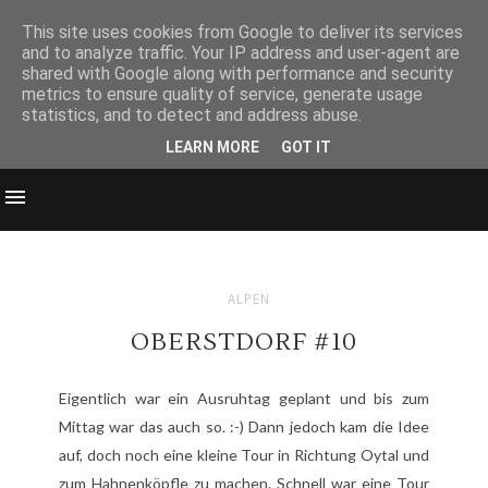
This site uses cookies from Google to deliver its services
and to analyze traffic. Your IP address and user-agent are
shared with Google along with performance and security
metrics to ensure quality of service, generate usage
statistics, and to detect and address abuse.
LEARN MORE
GOT IT
ALPEN
OBERSTDORF #10
Eigentlich war ein Ausruhtag geplant und bis zum
Mittag war das auch so. :-) Dann jedoch kam die Idee
auf, doch noch eine kleine Tour in Richtung Oytal und
zum Hahnenköpfle zu machen. Schnell war eine Tour