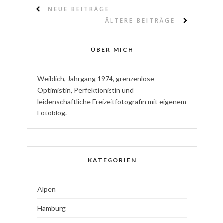
NEUE BEITRÄGE
ÄLTERE BEITRÄGE
ÜBER MICH
W
eiblich
,
J
ahrgang
1974
,
g
renzenlose
Optimistin
,
P
erfektionistin
und
l
eidenschaftliche
Freizeitfotografin
mit eigenem
Fotoblog.
KATEGORIEN
Alpen
Hamburg