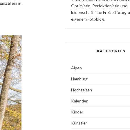
nz allein in
Optimistin
,
P
erfektionistin
und
l
eidenschaftliche
Freizeitfotogr
eigenem Fotoblog.
KATEGORIEN
Alpen
Hamburg
Hochzeiten
Kalender
Kinder
Künstler