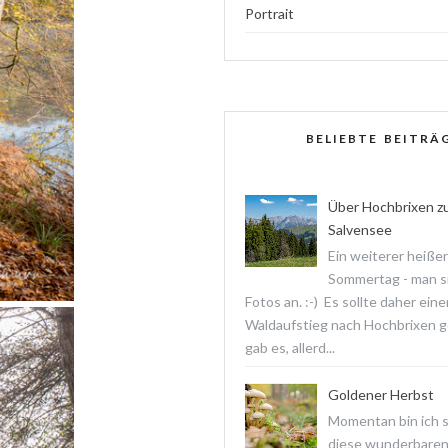
Portrait
BELIEBTE BEITRÄ
Über Hochbrixen z
Salvensee
Ein weiterer heißer
Sommertag - man s
Fotos an. :-) Es sollte daher ein
Waldaufstieg nach Hochbrixen 
gab es, allerd...
Goldener Herbst
Momentan bin ich 
diese wunderbare