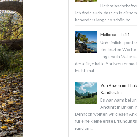
Herbstlandschaften
Ich finde auch, dass es in diesem
besonders lange so schön he...
Mallorca - Teil 1
Unheimlich spontan
der letzten Woche f
Tage nach Mallorca
derzeitige kalte Aprilwetter ma
leicht, mal ...
Von Brixen im Thal
Kandleralm
Es war warm bei un
Ankunft in Brixen i
Dennoch wollten wir diesen Ank
für eine kleine erste Erkundun
rund um...