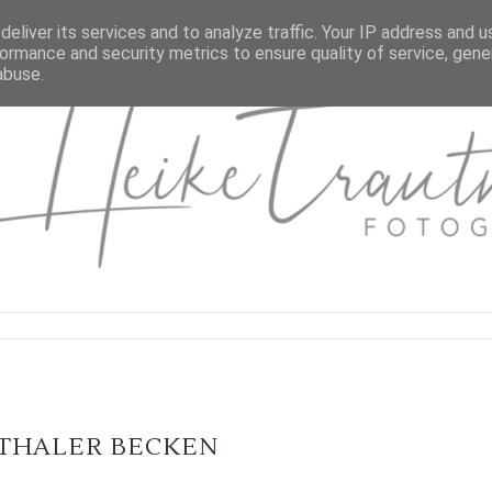
eliver its services and to analyze traffic. Your IP address and 
ormance and security metrics to ensure quality of service, gen
abuse.
THALER BECKEN