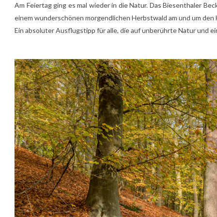
Am Feiertag ging es mal wieder in die Natur. Das Biesenthaler Bec
einem wunderschönen morgendlichen Herbstwald am und um den H
Ein absoluter Ausflugstipp für alle, die auf unberührte Natur und e