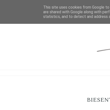
This site uses cookies from Google to d
are shared with Google along with perf
statistics, and to detect and address 
BIESEN