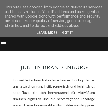
This site uses cookies from Google to deliver its services
and to analyze traffic. Your IP address and user-agent are
shared with Google along with performance and security
metrics to ensure quality of service, generate usage
statistics, and to detect and address abuse.
LEARN MORE
GOT IT
JUNI IN BRANDENBURG
Ein wettertechnisch durchwachsener Juni liegt hinter
uns. Zwischen ganz heiß, regnerisch und kühl gab es
aber Tage, die sich hervorragend für Aktivitäten
draußen eigneten und die hervorragende Fototage
waren. Diese Juniauswahl enthält Bilder vom Ruppiner