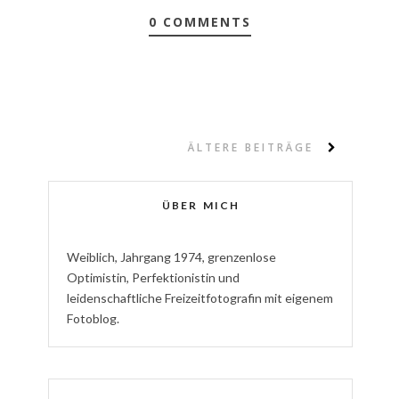
0 COMMENTS
ÄLTERE BEITRÄGE
ÜBER MICH
W
eiblich
,
J
ahrgang
1974
,
g
renzenlose
Optimistin
,
P
erfektionistin
und
l
eidenschaftliche
Freizeitfotografin
mit eigenem
Fotoblog.