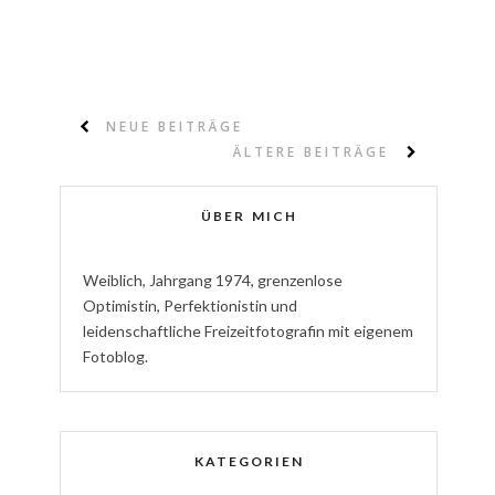
NEUE BEITRÄGE
ÄLTERE BEITRÄGE
ÜBER MICH
W
eiblich
,
J
ahrgang
1974
,
g
renzenlose
Optimistin
,
P
erfektionistin
und
l
eidenschaftliche
Freizeitfotografin
mit eigenem
Fotoblog.
KATEGORIEN