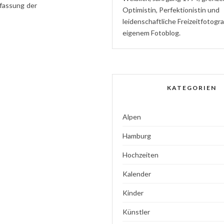
nfassung der
Optimistin
,
P
erfektionistin
und
l
eidenschaftliche
Freizeitfotogr
eigenem Fotoblog.
KATEGORIEN
Alpen
Hamburg
Hochzeiten
Kalender
Kinder
Künstler