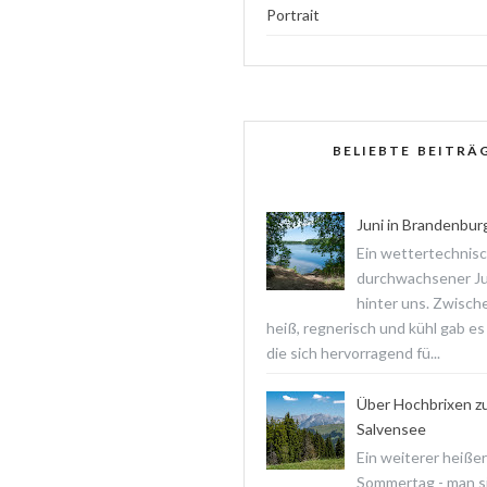
Portrait
BELIEBTE BEITRÄ
Juni in Brandenbur
Ein wettertechnis
durchwachsener Jun
hinter uns. Zwisch
heiß, regnerisch und kühl gab es
die sich hervorragend fü...
Über Hochbrixen z
Salvensee
Ein weiterer heißer
Sommertag - man s