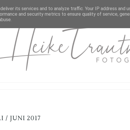
eliver its services and to analyze traffic. Your IP address and 
ormance and security metrics to ensure quality of service, gen
abuse.
 / JUNI 2017