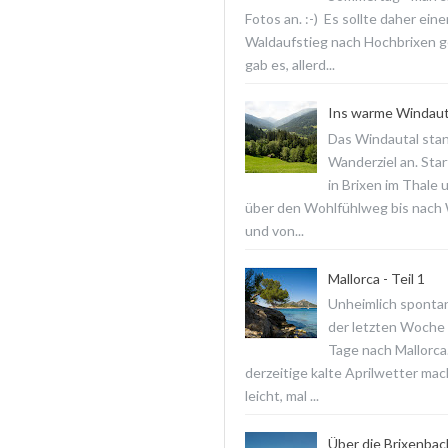
Fotos an. :-) Es sollte daher ein
Waldaufstieg nach Hochbrixen 
gab es, allerd...
Ins warme Windaut
Das Windautal stan
Wanderziel an. Star
in Brixen im Thale 
über den Wohlfühlweg bis nach
und von...
Mallorca - Teil 1
Unheimlich spontan
der letzten Woche f
Tage nach Mallorca
derzeitige kalte Aprilwetter ma
leicht, mal ...
Über die Brixenba