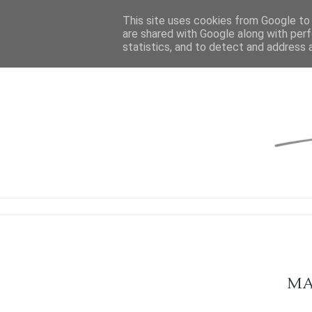
This site uses cookies from Google to d
are shared with Google along with perf
statistics, and to detect and address 
MAI