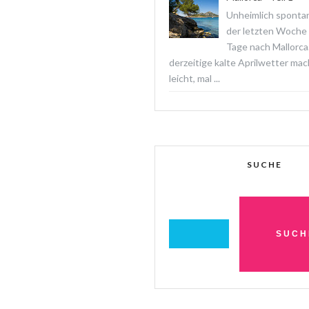
Unheimlich spontan
der letzten Woche f
Tage nach Mallorca
derzeitige kalte Aprilwetter ma
leicht, mal ...
SUCHE