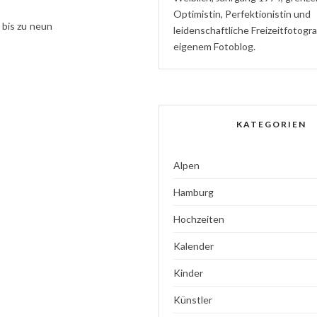
Optimistin
,
P
erfektionistin
und
 bis zu neun
l
eidenschaftliche
Freizeitfotogr
eigenem Fotoblog.
KATEGORIEN
Alpen
Hamburg
Hochzeiten
Kalender
Kinder
Künstler