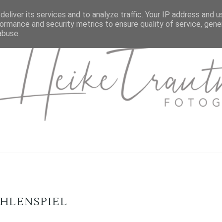
eliver its services and to analyze traffic. Your IP address and 
ormance and security metrics to ensure quality of service, gen
abuse.
HLENSPIEL