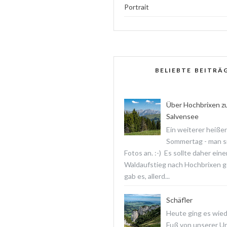
Portrait
BELIEBTE BEITRÄ
Über Hochbrixen z
Salvensee
Ein weiterer heißer
Sommertag - man s
Fotos an. :-) Es sollte daher ein
Waldaufstieg nach Hochbrixen 
gab es, allerd...
Schäfler
Heute ging es wied
Fuß von unserer Un