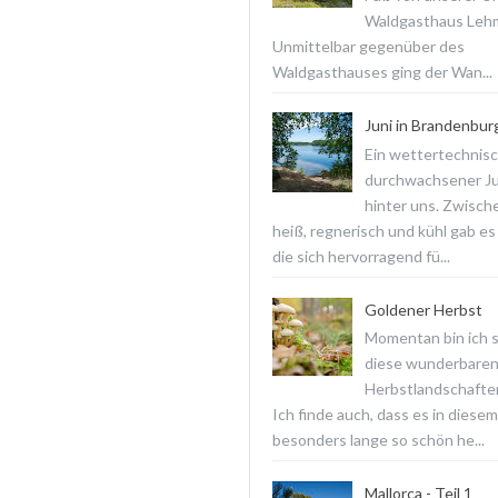
Waldgasthaus Lehm
Unmittelbar gegenüber des
Waldgasthauses ging der Wan...
Juni in Brandenbur
Ein wettertechnis
durchwachsener Jun
hinter uns. Zwisch
heiß, regnerisch und kühl gab es
die sich hervorragend fü...
Goldener Herbst
Momentan bin ich 
diese wunderbare
Herbstlandschaften
Ich finde auch, dass es in diesem
besonders lange so schön he...
Mallorca - Teil 1