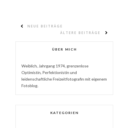
NEUE BEITRÄGE
ÄLTERE BEITRÄGE
ÜBER MICH
W
eiblich
,
J
ahrgang
1974
,
g
renzenlose
Optimistin
,
P
erfektionistin
und
l
eidenschaftliche
Freizeitfotografin
mit eigenem
Fotoblog.
KATEGORIEN