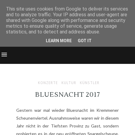
This site uses cookies from Google to deliver its services
and to analyze traffic. Your IP address and user-agent are
shared with Google along with performance and security
metrics to ensure quality of service, generate usage
statistics, and to detect and address abuse.
LEARN MORE
GOT IT
KONZERTE
KULTUR
KÜNSTLER
BLUESNACHT 2017
Gestern war mal wieder Bluesnacht im Kremmener
Scheunenviertel. Ausnahmsweise waren wir in diesem
Jahr nicht in der Tiefsten Provinz zu Gast, sondern
probierten es in der neu eröffneten Spargelscheune.