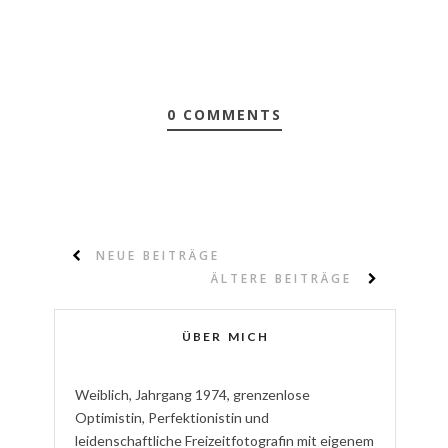
0 COMMENTS
NEUE BEITRÄGE
ÄLTERE BEITRÄGE
ÜBER MICH
W
eiblich
,
J
ahrgang
1974
,
g
renzenlose
Optimistin
,
P
erfektionistin
und
l
eidenschaftliche
Freizeitfotografin
mit eigenem