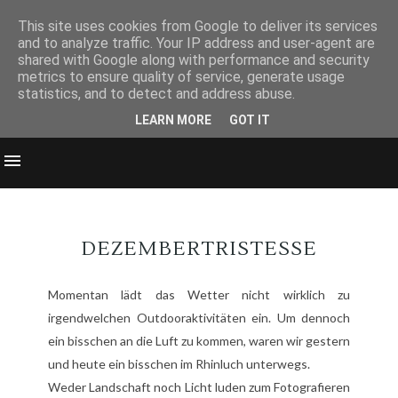
This site uses cookies from Google to deliver its services
and to analyze traffic. Your IP address and user-agent are
shared with Google along with performance and security
metrics to ensure quality of service, generate usage
statistics, and to detect and address abuse.
LEARN MORE
GOT IT
DEZEMBERTRISTESSE
Momentan lädt das Wetter nicht wirklich zu
irgendwelchen Outdooraktivitäten ein. Um dennoch
ein bisschen an die Luft zu kommen, waren wir gestern
und heute ein bisschen im Rhinluch unterwegs.
Weder Landschaft noch Licht luden zum Fotografieren