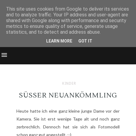
This site uses cookies from Google to deliver its services
and to analyze traffic. Your IP address and user-agent are
shared with Google along with performance and security
metrics to ensure quality of service, generate usage
statistics, and to detect and address abuse.
LEARN MORE
GOT IT
KINDER
SÜSSER NEUANKÖMMLING
Heute hatte ich eine ganz kleine junge Dame vor der
Kamera. Sie ist erst wenige Tage alt und noch ganz
zerbrechlich. Dennoch hat sie sich als Fotomodell
schon ganz gut angestellt. :-)