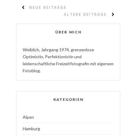
NEUE BEITRÄGE
ÄLTERE BEITRÄGE
ÜBER MICH
W
eiblich
,
J
ahrgang
1974
,
g
renzenlose
Optimistin
,
P
erfektionistin
und
l
eidenschaftliche
Freizeitfotografin
mit eigenem
Fotoblog.
KATEGORIEN
Alpen
Hamburg