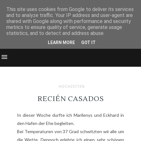
This site uses cookies from Google to deliver its services
and to analyze traffic. Your IP address and user-agent are
shared with Google along with performance and security
metrics to ensure quality of service, generate usage
statistics, and to detect and address abuse.
LEARN MORE
GOT IT
HOCHZEITEN
RECIÉN CASADOS
In dieser Woche durfte ich Marilenys und Eckhard in
den Hafen der Ehe begleiten.
Bei Temperaturen von 37 Grad schwitzten wir alle um
die Wette. Dennoch erlebte ich einen sehr schönen