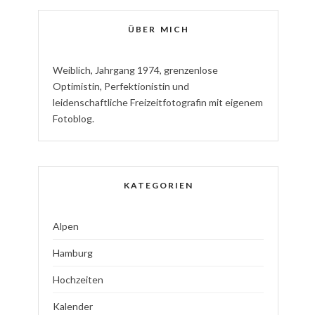
ÜBER MICH
W
eiblich
,
J
ahrgang
1974
,
g
renzenlose
Optimistin
,
P
erfektionistin
und
l
eidenschaftliche
Freizeitfotografin
mit eigenem
Fotoblog.
KATEGORIEN
Alpen
Hamburg
Hochzeiten
Kalender