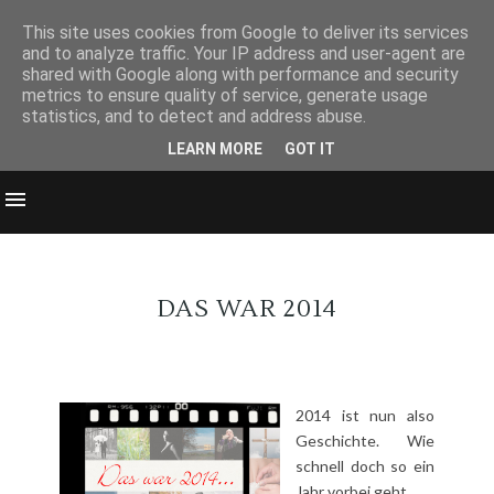
This site uses cookies from Google to deliver its services
and to analyze traffic. Your IP address and user-agent are
shared with Google along with performance and security
metrics to ensure quality of service, generate usage
statistics, and to detect and address abuse.
LEARN MORE
GOT IT
DAS WAR 2014
2014 ist nun also
Geschichte. Wie
schnell doch so ein
Jahr vorbei geht...