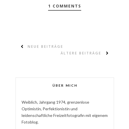
1 COMMENTS
NEUE BEITRÄGE
ÄLTERE BEITRÄGE
ÜBER MICH
W
eiblich
,
J
ahrgang
1974
,
g
renzenlose
Optimistin
,
P
erfektionistin
und
l
eidenschaftliche
Freizeitfotografin
mit eigenem
Fotoblog.