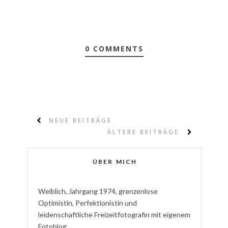
0 COMMENTS
NEUE BEITRÄGE
ÄLTERE BEITRÄGE
ÜBER MICH
W
eiblich
,
J
ahrgang
1974
,
g
renzenlose
Optimistin
,
P
erfektionistin
und
l
eidenschaftliche
Freizeitfotografin
mit eigenem
Fotoblog.