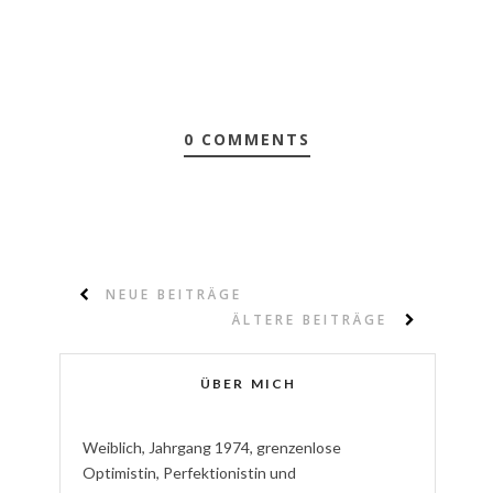
0 COMMENTS
NEUE BEITRÄGE
ÄLTERE BEITRÄGE
ÜBER MICH
W
eiblich
,
J
ahrgang
1974
,
g
renzenlose
Optimistin
,
P
erfektionistin
und