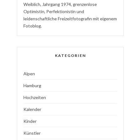
W
eiblich
,
J
ahrgang
1974
,
g
renzenlose
Optimistin
,
P
erfektionistin
und
l
eidenschaftliche
Freizeitfotografin
mit eigenem
Fotoblog.
KATEGORIEN
Alpen
Hamburg
Hochzeiten
Kalender
Kinder
Künstler