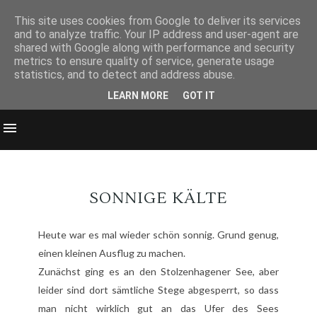
This site uses cookies from Google to deliver its services
and to analyze traffic. Your IP address and user-agent are
shared with Google along with performance and security
metrics to ensure quality of service, generate usage
statistics, and to detect and address abuse.
LEARN MORE
GOT IT
SONNIGE KÄLTE
Heute war es mal wieder schön sonnig. Grund genug,
einen kleinen Ausflug zu machen.
Zunächst ging es an den Stolzenhagener See, aber
leider sind dort sämtliche Stege abgesperrt, so dass
man nicht wirklich gut an das Ufer des Sees