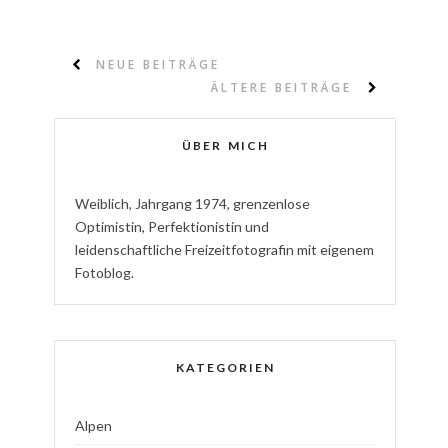
NEUE BEITRÄGE
ÄLTERE BEITRÄGE
ÜBER MICH
W
eiblich
,
J
ahrgang
1974
,
g
renzenlose
Optimistin
,
P
erfektionistin
und
l
eidenschaftliche
Freizeitfotografin
mit eigenem
Fotoblog.
KATEGORIEN
Alpen