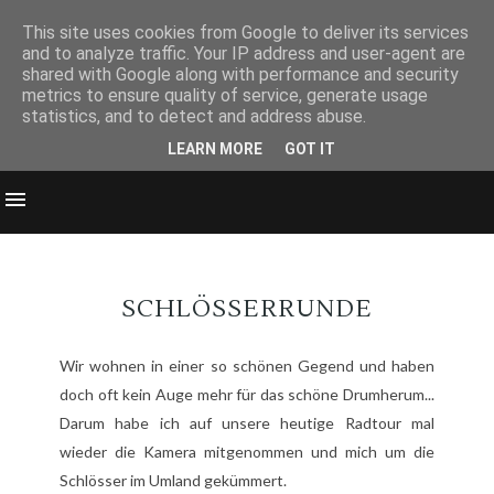
This site uses cookies from Google to deliver its services
and to analyze traffic. Your IP address and user-agent are
shared with Google along with performance and security
metrics to ensure quality of service, generate usage
statistics, and to detect and address abuse.
LEARN MORE
GOT IT
SCHLÖSSERRUNDE
Wir wohnen in einer so schönen Gegend und haben
doch oft kein Auge mehr für das schöne Drumherum...
Darum habe ich auf unsere heutige Radtour mal
wieder die Kamera mitgenommen und mich um die
Schlösser im Umland gekümmert.