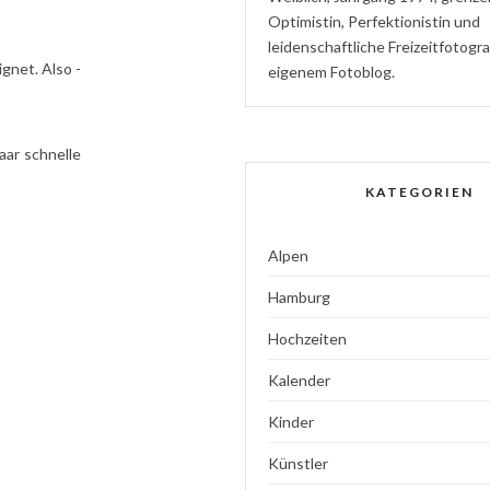
Optimistin
,
P
erfektionistin
und
l
eidenschaftliche
Freizeitfotogr
gnet. Also -
eigenem Fotoblog.
aar schnelle
KATEGORIEN
Alpen
Hamburg
Hochzeiten
Kalender
Kinder
Künstler