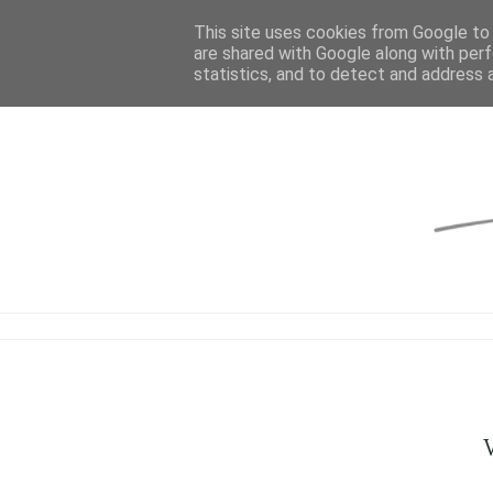
This site uses cookies from Google to d
are shared with Google along with perf
statistics, and to detect and address 