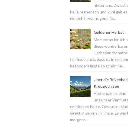
hinter uns. Zwisch
heiß, regnerisch und kühl gab es
die sich hervorragend fü...
Goldener Herbst
Momentan bin ich 
diese wunderbare
Herbstlandschaften
Ich finde auch, dass es in diesem
besonders lange so schön he...
Über die Brixenba
Kreuzjöchlsee
Heute gab es eine T
uns unser Vermiet
empfohlen hatte. Gestartet sind
direkt in Brixen im Thale. Es war
morgens...