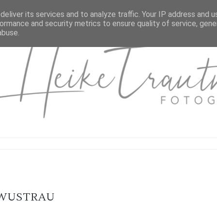
eliver its services and to analyze traffic. Your IP address and 
ormance and security metrics to ensure quality of service, gen
abuse.
WUSTRAU