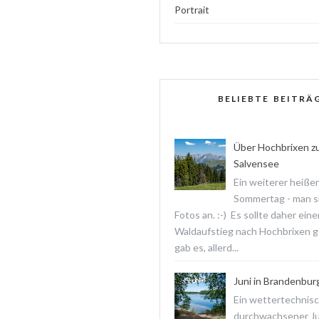
Portrait
BELIEBTE BEITRÄ
Über Hochbrixen z
Salvensee
Ein weiterer heißer
Sommertag - man s
Fotos an. :-) Es sollte daher ein
Waldaufstieg nach Hochbrixen 
gab es, allerd...
Juni in Brandenbur
Ein wettertechnis
durchwachsener Jun