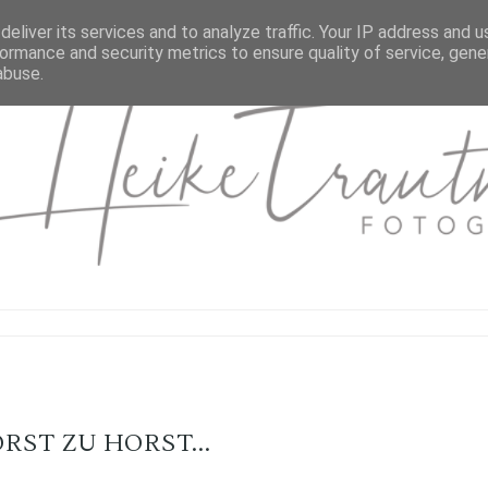
eliver its services and to analyze traffic. Your IP address and 
ormance and security metrics to ensure quality of service, gen
abuse.
RST ZU HORST...