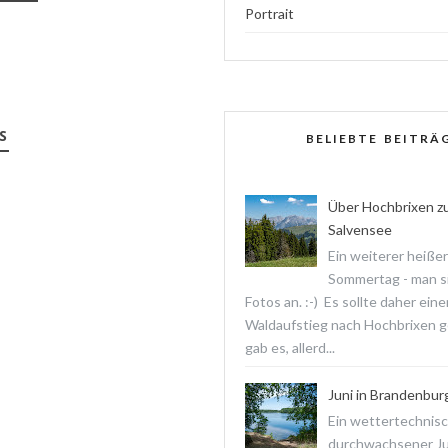
Portrait
S
BELIEBTE BEITRÄ
Über Hochbrixen z
Salvensee
Ein weiterer heißer
Sommertag - man s
Fotos an. :-) Es sollte daher ein
Waldaufstieg nach Hochbrixen 
gab es, allerd...
Juni in Brandenbur
Ein wettertechnis
durchwachsener Jun