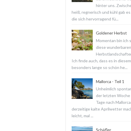
hinter uns. Zwisch
heiß, regnerisch und kühl gab es
die sich hervorragend fü...
Goldener Herbst
Momentan bin ich 
diese wunderbare
Herbstlandschaften
Ich finde auch, dass es in diesem
besonders lange so schön he...
Mallorca - Teil 1
Unheimlich spontan
der letzten Woche f
Tage nach Mallorca
derzeitige kalte Aprilwetter ma
leicht, mal ...
Schäfler