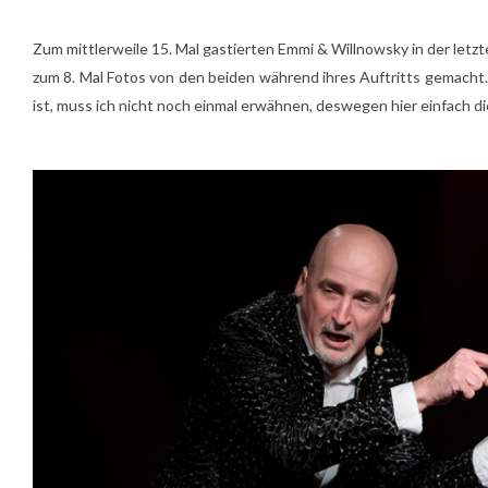
Zum mittlerweile 15. Mal gastierten Emmi & Willnowsky in der let
zum 8. Mal Fotos von den beiden während ihres Auftritts gemacht.
ist, muss ich nicht noch einmal erwähnen, deswegen hier einfach d