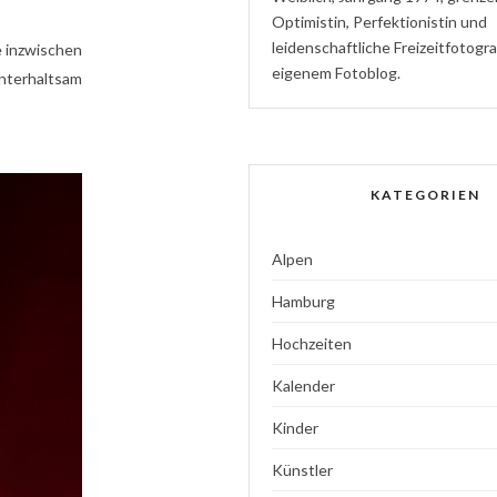
Optimistin
,
P
erfektionistin
und
l
eidenschaftliche
Freizeitfotogr
e inzwischen
eigenem Fotoblog.
unterhaltsam
KATEGORIEN
Alpen
Hamburg
Hochzeiten
Kalender
Kinder
Künstler