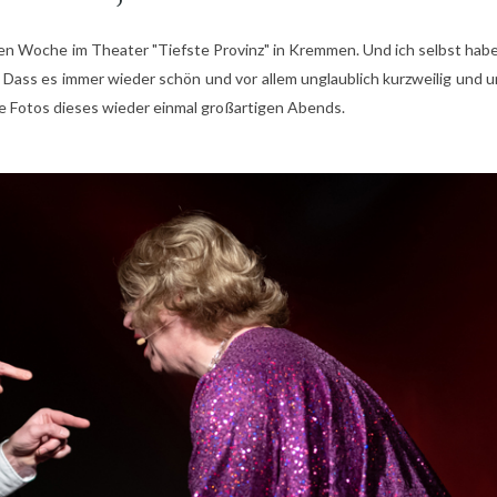
zten Woche im Theater "Tiefste Provinz" in Kremmen. Und ich selbst hab
 Dass es immer wieder schön und vor allem unglaublich kurzweilig und 
ie Fotos dieses wieder einmal großartigen Abends.