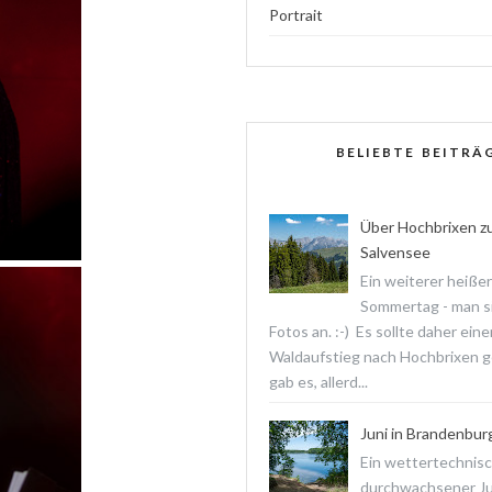
Portrait
BELIEBTE BEITRÄ
Über Hochbrixen z
Salvensee
Ein weiterer heißer
Sommertag - man s
Fotos an. :-) Es sollte daher ein
Waldaufstieg nach Hochbrixen 
gab es, allerd...
Juni in Brandenbur
Ein wettertechnis
durchwachsener Jun