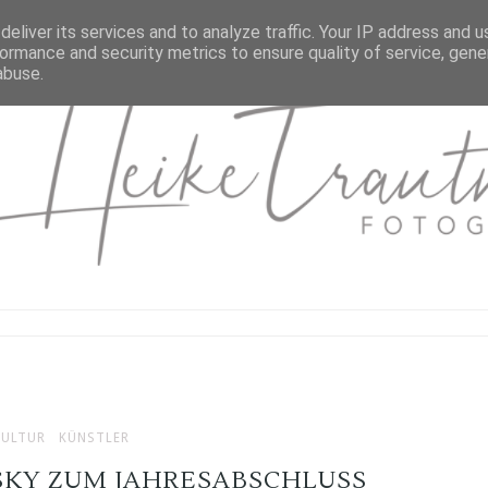
eliver its services and to analyze traffic. Your IP address and 
ormance and security metrics to ensure quality of service, gen
abuse.
KULTUR
KÜNSTLER
KY ZUM JAHRESABSCHLUSS