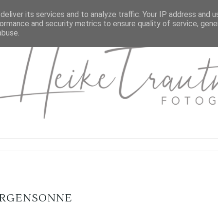
eliver its services and to analyze traffic. Your IP address and 
ormance and security metrics to ensure quality of service, gen
abuse.
RGENSONNE