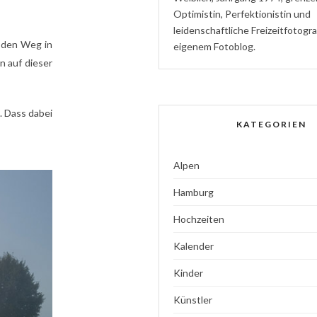
Optimistin
,
P
erfektionistin
und
l
eidenschaftliche
Freizeitfotogr
r den Weg in
eigenem Fotoblog.
n auf dieser
. Dass dabei
KATEGORIEN
Alpen
Hamburg
Hochzeiten
Kalender
Kinder
Künstler