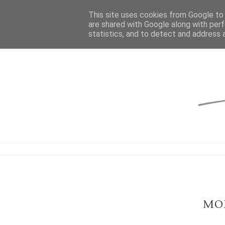
This site uses cookies from Google to d
are shared with Google along with perf
statistics, and to detect and address 
MO