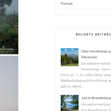
Portrait
BELIEBTE BEITRÄ
Über Hochbrixen z
Salvensee
Ein weiterer heißer
Sommertag - man s
Fotos an. :-) Es sollte daher ein
Waldaufstieg nach Hochbrixen 
gab es, allerd...
Juni in Brandenbur
Ein wettertechnis
durchwachsener Jun