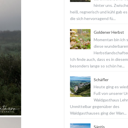
hinter uns. Zwisch
heiß, regnerisch und kühl gab es
die sich hervorragend fü...
Goldener Herbst
Momentan bin ich 
diese wunderbare
Herbstlandschaften
Ich finde auch, dass es in diesem
besonders lange so schön he...
Schäfler
Heute ging es wied
Fuß von unserer Un
Waldgasthaus Lehm
Unmittelbar gegenüber des
Waldgasthauses ging der Wan...
Säntis