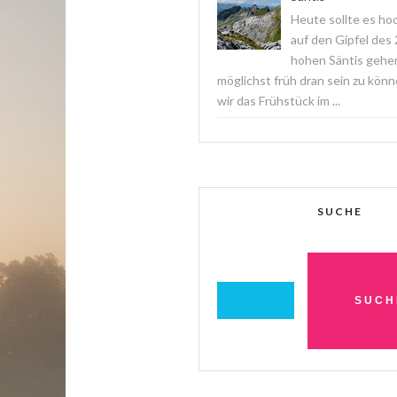
Heute sollte es ho
auf den Gipfel des
hohen Säntis gehe
möglichst früh dran sein zu könn
wir das Frühstück im ...
SUCHE