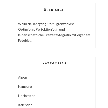
ÜBER MICH
W
eiblich
,
J
ahrgang
1974
,
g
renzenlose
Optimistin
,
P
erfektionistin
und
l
eidenschaftliche
Freizeitfotografin
mit eigenem
Fotoblog.
KATEGORIEN
Alpen
Hamburg
Hochzeiten
Kalender