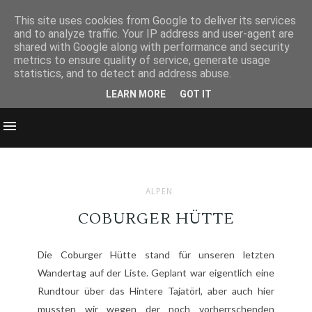
This site uses cookies from Google to deliver its services
and to analyze traffic. Your IP address and user-agent are
shared with Google along with performance and security
metrics to ensure quality of service, generate usage
statistics, and to detect and address abuse.
LEARN MORE
GOT IT
ALPEN
COBURGER HÜTTE
Die Coburger Hütte stand für unseren letzten
Wandertag auf der Liste. Geplant war eigentlich eine
Rundtour über das Hintere Tajatörl, aber auch hier
mussten wir wegen der noch vorherrschenden