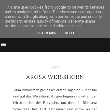
This site uses cookies from Google to deliver its services
and to analyze traffic. Your IP address and user-agent are
shared with Google along with performance and security
metrics to ensure quality of service, generate usage
statistics, and to detect and address abuse.
LEARN MORE
GOT IT
ALPEN
AROSA WEISSHORN
Zum Ankommen gab es am ersten Tag eine Runde um
und auf das Weisshorn. Ausgestiegen sind wir an der
Mittelstation der Bergbahn, um dann in Richtung
Scheidegg, Rot Tritt, Ochsenalp und vorbei an der