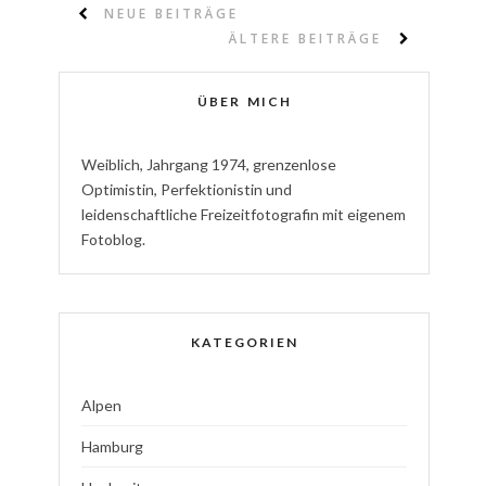
NEUE BEITRÄGE
ÄLTERE BEITRÄGE
ÜBER MICH
W
eiblich
,
J
ahrgang
1974
,
g
renzenlose
Optimistin
,
P
erfektionistin
und
l
eidenschaftliche
Freizeitfotografin
mit eigenem
Fotoblog.
KATEGORIEN
Alpen
Hamburg