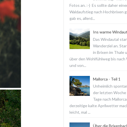
Fotos an. :-) Es sollte daher ein
Waldaufstieg nach Hochbrixen 
gab es, allerd...
Ins warme Windaut
Das Windautal stan
Wanderziel an. Star
in Brixen im Thale 
über den Wohlfühlweg bis nach
und von...
Mallorca - Teil 1
Unheimlich spontan
der letzten Woche f
Tage nach Mallorca
derzeitige kalte Aprilwetter ma
leicht, mal ...
Über die Brixenba