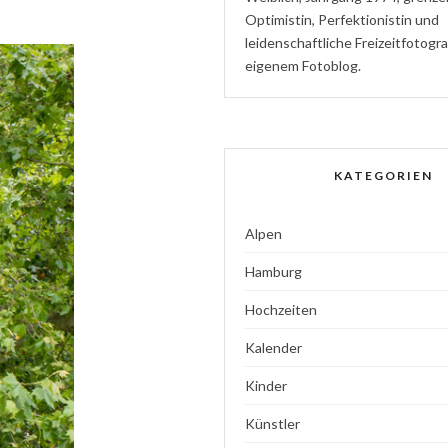
Optimistin
,
P
erfektionistin
und
l
eidenschaftliche
Freizeitfotogr
eigenem Fotoblog.
KATEGORIEN
Alpen
Hamburg
Hochzeiten
Kalender
Kinder
Künstler