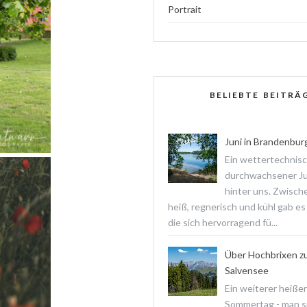
Portrait
BELIEBTE BEITRÄ
Juni in Brandenbur
Ein wettertechnis
durchwachsener Jun
hinter uns. Zwisch
heiß, regnerisch und kühl gab es
die sich hervorragend fü...
Über Hochbrixen z
Salvensee
Ein weiterer heißer
Sommertag - man s