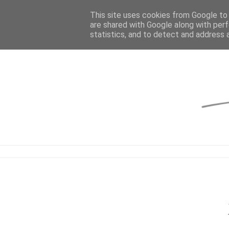
This site uses cookies from Google to d
are shared with Google along with perf
statistics, and to detect and address 