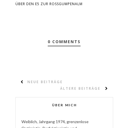
ÜBER DEN E5 ZUR ROSSGUMPENALM
0 COMMENTS
NEUE BEITRÄGE
ÄLTERE BEITRÄGE
ÜBER MICH
W
eiblich
,
J
ahrgang
1974
,
g
renzenlose