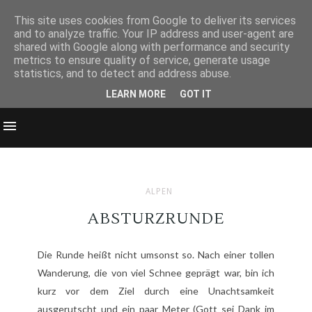
This site uses cookies from Google to deliver its services
and to analyze traffic. Your IP address and user-agent are
shared with Google along with performance and security
metrics to ensure quality of service, generate usage
statistics, and to detect and address abuse.
LEARN MORE
GOT IT
ALPEN
ABSTURZRUNDE
Die Runde heißt nicht umsonst so. Nach einer tollen
Wanderung, die von viel Schnee geprägt war, bin ich
kurz vor dem Ziel durch eine Unachtsamkeit
ausgerutscht und ein paar Meter (Gott sei Dank im