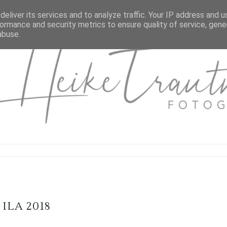
eliver its services and to analyze traffic. Your IP address and 
ormance and security metrics to ensure quality of service, gen
abuse.
ILA 2018