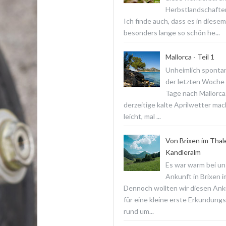
Herbstlandschaften
Ich finde auch, dass es in diesem
besonders lange so schön he...
Mallorca - Teil 1
Unheimlich spontan
der letzten Woche f
Tage nach Mallorca
derzeitige kalte Aprilwetter ma
leicht, mal ...
Von Brixen im Thal
Kandleralm
Es war warm bei un
Ankunft in Brixen i
Dennoch wollten wir diesen Ank
für eine kleine erste Erkundun
rund um...