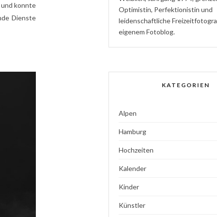
t und konnte
Optimistin
,
P
erfektionistin
und
nde Dienste
l
eidenschaftliche
Freizeitfotogr
eigenem Fotoblog.
KATEGORIEN
Alpen
Hamburg
Hochzeiten
Kalender
Kinder
Künstler