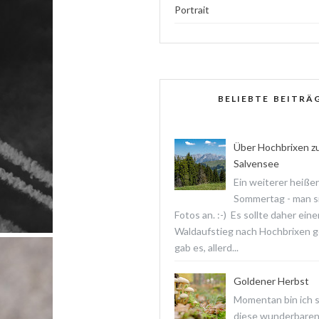
Portrait
BELIEBTE BEITRÄ
Über Hochbrixen z
Salvensee
Ein weiterer heißer
Sommertag - man s
Fotos an. :-) Es sollte daher ein
Waldaufstieg nach Hochbrixen 
gab es, allerd...
Goldener Herbst
Momentan bin ich 
diese wunderbare