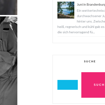
Juni in Brandenbur
Ein wettertechnis
durchwachsener Jun
hinter uns. Zwisch
heiß, regnerisch und kühl gab es
die sich hervorragend fü...
SUCHE