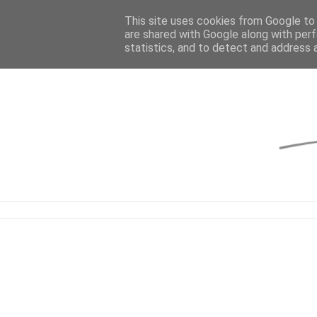
This site uses cookies from Google to d
are shared with Google along with perf
statistics, and to detect and address 