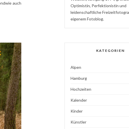
gendwie auch
Optimistin
,
P
erfektionistin
und
l
eidenschaftliche
Freizeitfotogr
eigenem Fotoblog.
KATEGORIEN
Alpen
Hamburg
Hochzeiten
Kalender
Kinder
Künstler