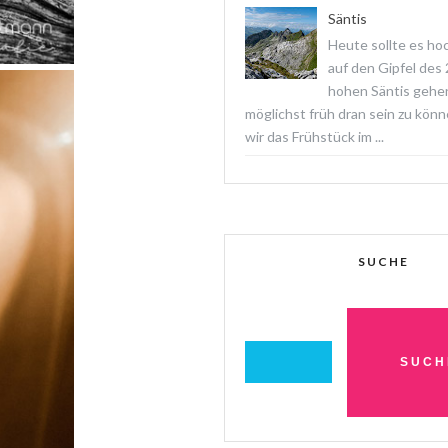
Säntis
Heute sollte es ho
auf den Gipfel des
hohen Säntis gehe
möglichst früh dran sein zu könn
wir das Frühstück im ...
SUCHE