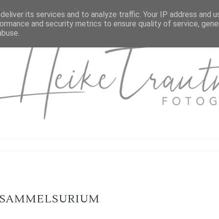
eliver its services and to analyze traffic. Your IP address and 
ormance and security metrics to ensure quality of service, gen
abuse.
TSAMMELSURIUM