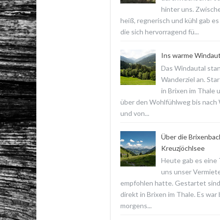
hinter uns. Zwisch
heiß, regnerisch und kühl gab es
die sich hervorragend fü...
Ins warme Windaut
Das Windautal stan
Wanderziel an. Star
in Brixen im Thale 
über den Wohlfühlweg bis nach
und von...
Über die Brixenba
Kreuzjöchlsee
Heute gab es eine T
uns unser Vermiet
empfohlen hatte. Gestartet sind
direkt in Brixen im Thale. Es war
morgens...