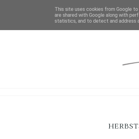
This site uses cookies from Google to d
are shared with Google along with perf
statistics, and to detect and address 
HERBS