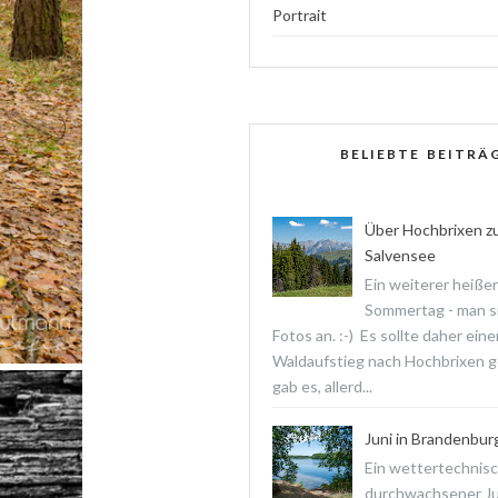
Portrait
BELIEBTE BEITRÄ
Über Hochbrixen z
Salvensee
Ein weiterer heißer
Sommertag - man s
Fotos an. :-) Es sollte daher ein
Waldaufstieg nach Hochbrixen 
gab es, allerd...
Juni in Brandenbur
Ein wettertechnis
durchwachsener Jun