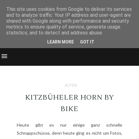
This site uses cookies from Google to deliver its services
and to analyze traffic. Your IP address and user-agent are
shared with Google along with performance and security
metrics to ensure quality of service, generate usage
statistics, and to detect and address abuse.
LEARN MORE
GOT IT
ALPEN
KITZBÜHELER HORN BY
BIKE
Heute gibt es nur einige ganz schnelle
Schnappschüsse, denn heute ging es nicht um Fotos,