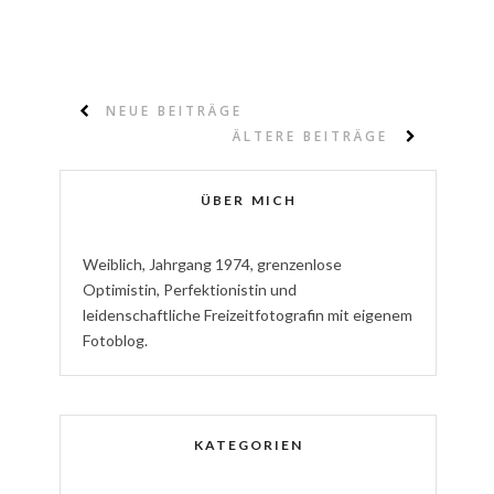
NEUE BEITRÄGE
ÄLTERE BEITRÄGE
ÜBER MICH
W
eiblich
,
J
ahrgang
1974
,
g
renzenlose
Optimistin
,
P
erfektionistin
und
l
eidenschaftliche
Freizeitfotografin
mit eigenem
Fotoblog.
KATEGORIEN