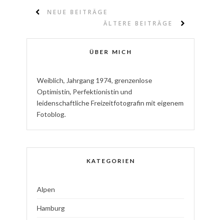
NEUE BEITRÄGE
ÄLTERE BEITRÄGE
ÜBER MICH
W
eiblich
,
J
ahrgang
1974
,
g
renzenlose
Optimistin
,
P
erfektionistin
und
l
eidenschaftliche
Freizeitfotografin
mit eigenem
Fotoblog.
KATEGORIEN
Alpen
Hamburg