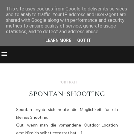
This site uses cookies from Google to deliver its services
and to analyze traffic. Your IP address and user-agent are
shared with Google along with performance and security
metrics to ensure quality of service, generate usage
statistics, and to detect and address abuse.
LEARN MORE
GOT IT
PORTRAIT
SPONTAN-SHOOTING
Spontan ergab sich heute die Möglichkeit für ein
kleines Shooting.
Gut, wenn man die vorhandene Outdoor-Location
erst kürzlich
selbst getestet
hat. :-)