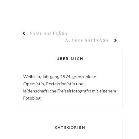
NEUE BEITRÄGE
ÄLTERE BEITRÄGE
ÜBER MICH
W
eiblich
,
J
ahrgang
1974
,
g
renzenlose
Optimistin
,
P
erfektionistin
und
l
eidenschaftliche
Freizeitfotografin
mit eigenem
Fotoblog.
KATEGORIEN