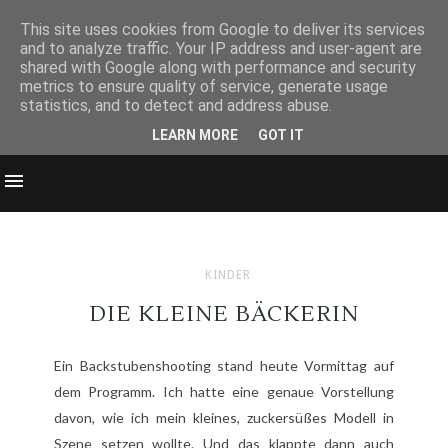
This site uses cookies from Google to deliver its services
and to analyze traffic. Your IP address and user-agent are
shared with Google along with performance and security
metrics to ensure quality of service, generate usage
statistics, and to detect and address abuse.
LEARN MORE
GOT IT
KINDER
DIE KLEINE BÄCKERIN
Ein Backstubenshooting stand heute Vormittag auf
dem Programm. Ich hatte eine genaue Vorstellung
davon, wie ich mein kleines, zuckersüßes Modell in
Szene setzen wollte. Und das klappte dann auch