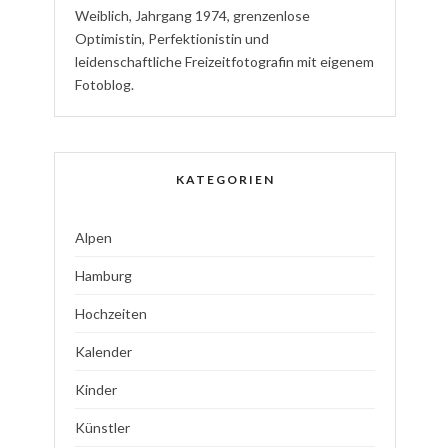
W
eiblich
,
J
ahrgang
1974
,
g
renzenlose
Optimistin
,
P
erfektionistin
und
l
eidenschaftliche
Freizeitfotografin
mit eigenem
Fotoblog.
KATEGORIEN
Alpen
Hamburg
Hochzeiten
Kalender
Kinder
Künstler