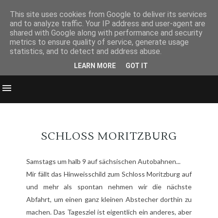
This site uses cookies from Google to deliver its services
and to analyze traffic. Your IP address and user-agent are
shared with Google along with performance and security
metrics to ensure quality of service, generate usage
statistics, and to detect and address abuse.
LEARN MORE
GOT IT
SCHLOSS MORITZBURG
Samstags um halb 9 auf sächsischen Autobahnen...
Mir fällt das Hinweisschild zum
Schloss Moritzburg
auf
und mehr als spontan nehmen wir die nächste
Abfahrt, um einen ganz kleinen Abstecher dorthin zu
machen. Das Tagesziel ist eigentlich ein anderes, aber