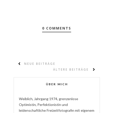
0 COMMENTS
NEUE BEITRÄGE
ÄLTERE BEITRÄGE
ÜBER MICH
W
eiblich
,
J
ahrgang
1974
,
g
renzenlose
Optimistin
,
P
erfektionistin
und
l
eidenschaftliche
Freizeitfotografin
mit eigenem