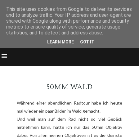
This site uses cookies from Google to deliver its services
and to analyze traffic. Your IP address and user-agent are
shared with Google along with performance and security
metrics to ensure quality of service, generate usage
statistics, and to detect and address abuse.
LEARN MORE
GOT IT
50MM WALD
Während einer abendlichen Radtour habe ich heute
mal wieder ein paar Bilder im Wald gemacht.
Und weil man auf dem Rad nicht so viel Gepäck
mitnehmen kann, hatte ich nur das 50mm Objektiv
dabei. Von allen meinen Objektiven ist es die kleinste