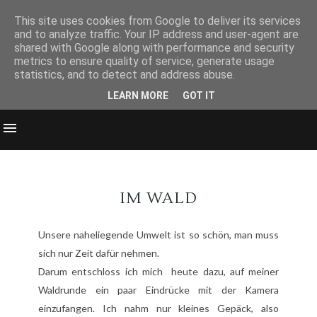
This site uses cookies from Google to deliver its services
and to analyze traffic. Your IP address and user-agent are
shared with Google along with performance and security
metrics to ensure quality of service, generate usage
statistics, and to detect and address abuse.
LEARN MORE
GOT IT
IM WALD
Unsere naheliegende Umwelt ist so schön, man muss
sich nur Zeit dafür nehmen.
Darum entschloss ich mich heute dazu, auf meiner
Waldrunde ein paar Eindrücke mit der Kamera
einzufangen. Ich nahm nur kleines Gepäck, also