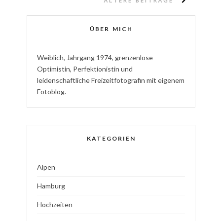
ÄLTERE BEITRÄGE
ÜBER MICH
W
eiblich
,
J
ahrgang
1974
,
g
renzenlose
Optimistin
,
P
erfektionistin
und
l
eidenschaftliche
Freizeitfotografin
mit eigenem
Fotoblog.
KATEGORIEN
Alpen
Hamburg
Hochzeiten