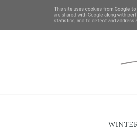
This site uses cookies from Google to d
are shared with Google along with perf
statistics, and to detect and address 
WINTER