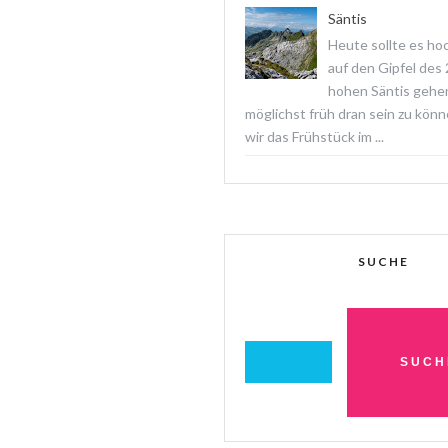
Säntis
Heute sollte es ho
auf den Gipfel des
hohen Säntis gehe
möglichst früh dran sein zu könn
wir das Frühstück im ...
SUCHE