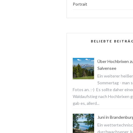
Portrait
BELIEBTE BEITRÄ
Über Hochbrixen z
Salvensee
Ein weiterer heißer
Sommertag - man s
Fotos an. :-) Es sollte daher ein
Waldaufstieg nach Hochbrixen 
gab es, allerd...
Juni in Brandenbur
Ein wettertechnis
durchwachsener Jun