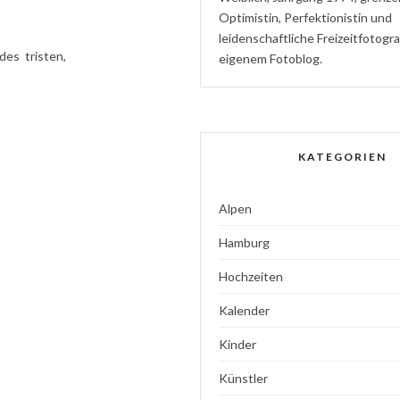
Optimistin
,
P
erfektionistin
und
l
eidenschaftliche
Freizeitfotogr
des tristen,
eigenem Fotoblog.
KATEGORIEN
Alpen
Hamburg
Hochzeiten
Kalender
Kinder
Künstler