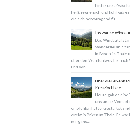
hinter uns. Zwisch
heiß, regnerisch und kühl gab es
die sich hervorragend fü...
Ins warme Windaut
Das Windautal stan
Wanderziel an. Star
in Brixen im Thale 
über den Wohlfühlweg bis nach
und von...
Über die Brixenba
Kreuzjöchlsee
Heute gab es eine T
uns unser Vermiet
empfohlen hatte. Gestartet sind
direkt in Brixen im Thale. Es war
morgens...