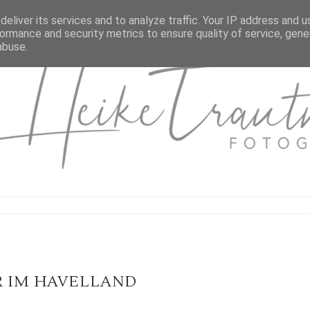
eliver its services and to analyze traffic. Your IP address and 
ormance and security metrics to ensure quality of service, gen
abuse.
 IM HAVELLAND