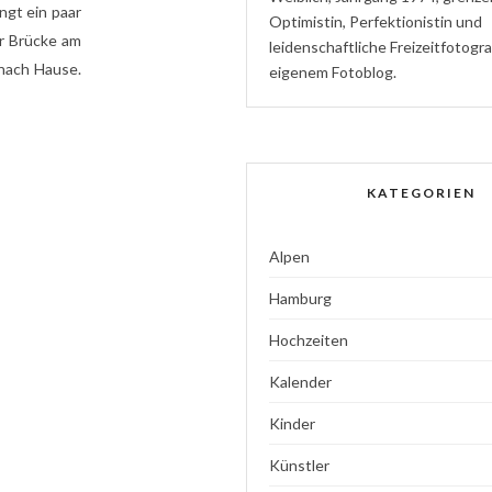
ngt ein paar
Optimistin
,
P
erfektionistin
und
r Brücke am
l
eidenschaftliche
Freizeitfotogr
 nach Hause.
eigenem Fotoblog.
KATEGORIEN
Alpen
Hamburg
Hochzeiten
Kalender
Kinder
Künstler