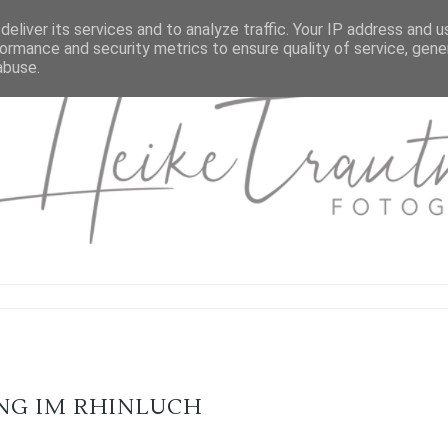
eliver its services and to analyze traffic. Your IP address and 
ormance and security metrics to ensure quality of service, gen
abuse.
NG IM RHINLUCH