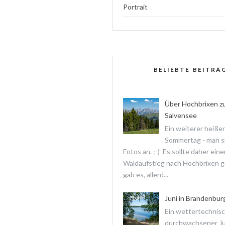
Portrait
BELIEBTE BEITRÄ
Über Hochbrixen z
Salvensee
Ein weiterer heißer
Sommertag - man s
Fotos an. :-) Es sollte daher ein
Waldaufstieg nach Hochbrixen 
gab es, allerd...
Juni in Brandenbur
Ein wettertechnis
durchwachsener Jun