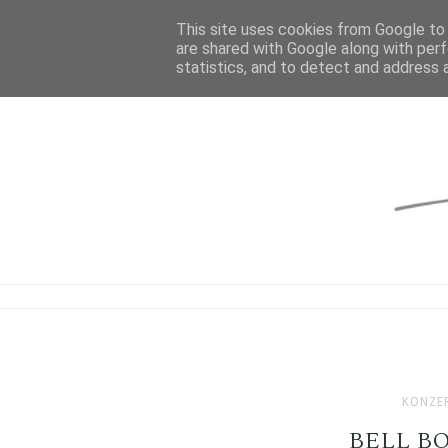
This site uses cookies from Google to d
are shared with Google along with perf
statistics, and to detect and address 
KONZE
BELL B