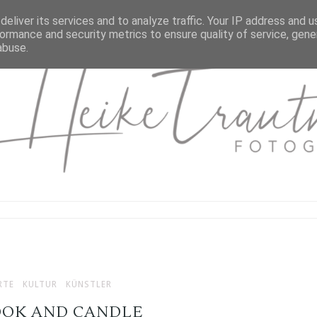
eliver its services and to analyze traffic. Your IP address and 
ormance and security metrics to ensure quality of service, gen
abuse.
RTE
KULTUR
KÜNSTLER
OOK AND CANDLE