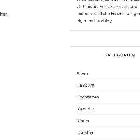
Optimistin
,
P
erfektionistin
und
l
eidenschaftliche
Freizeitfotogr
iten.
eigenem Fotoblog.
KATEGORIEN
Alpen
Hamburg
Hochzeiten
Kalender
Kinder
Künstler