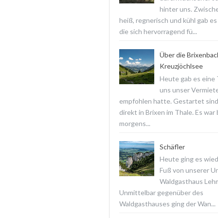
hinter uns. Zwisch
heiß, regnerisch und kühl gab es
die sich hervorragend fü...
Über die Brixenba
Kreuzjöchlsee
Heute gab es eine T
uns unser Vermiet
empfohlen hatte. Gestartet sind
direkt in Brixen im Thale. Es war
morgens...
Schäfler
Heute ging es wied
Fuß von unserer Un
Waldgasthaus Lehm
Unmittelbar gegenüber des
Waldgasthauses ging der Wan...