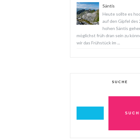
Säntis
Heute sollte es ho
auf den Gipfel des
hohen Säntis gehe
möglichst früh dran sein zu könn
wir das Frühstück im ...
SUCHE