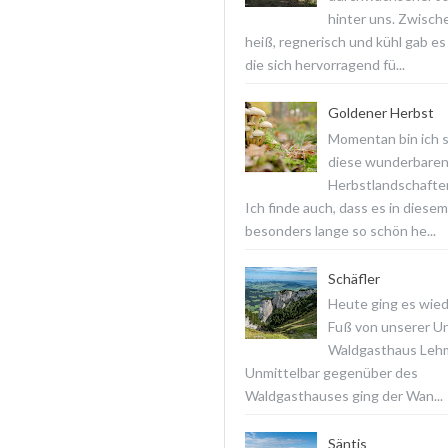
hinter uns. Zwisch
heiß, regnerisch und kühl gab es
die sich hervorragend fü...
Goldener Herbst
Momentan bin ich 
diese wunderbare
Herbstlandschaften
Ich finde auch, dass es in diesem
besonders lange so schön he...
Schäfler
Heute ging es wied
Fuß von unserer Un
Waldgasthaus Lehm
Unmittelbar gegenüber des
Waldgasthauses ging der Wan...
Säntis