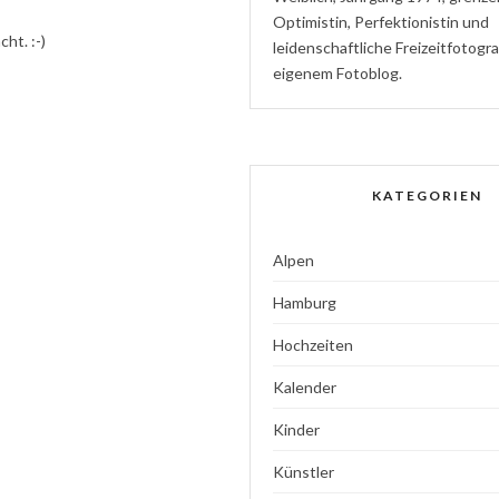
Optimistin
,
P
erfektionistin
und
ht. :-)
l
eidenschaftliche
Freizeitfotogr
eigenem Fotoblog.
KATEGORIEN
Alpen
Hamburg
Hochzeiten
Kalender
Kinder
Künstler