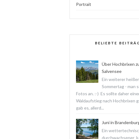
Portrait
BELIEBTE BEITRÄ
Über Hochbrixen z
Salvensee
Ein weiterer heißer
Sommertag - man s
Fotos an. :-) Es sollte daher ein
Waldaufstieg nach Hochbrixen 
gab es, allerd...
Juni in Brandenbur
Ein wettertechnis
durchwachsener Jun