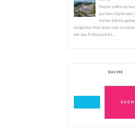
Heute sollte es ho
auf den Gipfel des
hohen Säntis gehe
möglichst früh dran sein zu könn
wir das Frühstück im ...
SUCHE