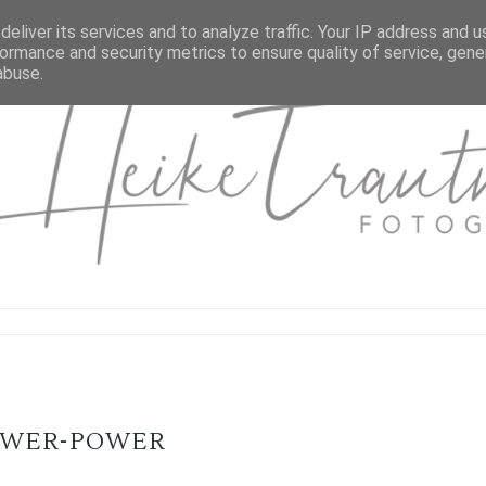
eliver its services and to analyze traffic. Your IP address and 
ormance and security metrics to ensure quality of service, gen
abuse.
OWER-POWER