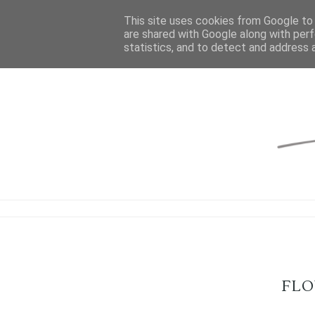
This site uses cookies from Google to d
are shared with Google along with perf
statistics, and to detect and address 
FL