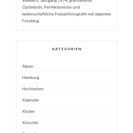
W
eiblich
,
J
ahrgang
1974
,
g
renzenlose
Optimistin
,
P
erfektionistin
und
l
eidenschaftliche
Freizeitfotografin
mit eigenem
Fotoblog.
KATEGORIEN
Alpen
Hamburg
Hochzeiten
Kalender
Kinder
Künstler