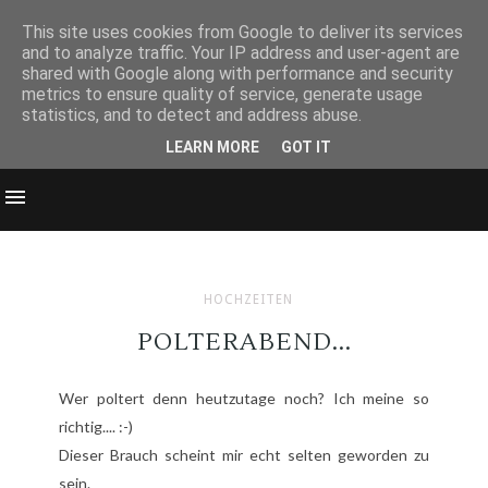
This site uses cookies from Google to deliver its services
and to analyze traffic. Your IP address and user-agent are
shared with Google along with performance and security
metrics to ensure quality of service, generate usage
statistics, and to detect and address abuse.
LEARN MORE
GOT IT
HOCHZEITEN
POLTERABEND...
Wer poltert denn heutzutage noch? Ich meine so
richtig.... :-)
Dieser Brauch scheint mir echt selten geworden zu
sein.